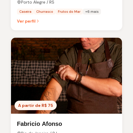
Porto Alegre / RS
Caseira
Churrasco
Frutos do Mar
+6 mais
Ver perfil
A partir de R$ 75
Fabricio Afonso