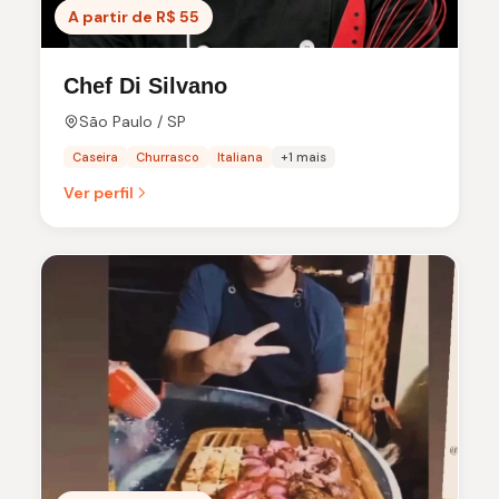
A partir de R$ 55
Chef Di Silvano
São Paulo / SP
Caseira
Churrasco
Italiana
+1 mais
Ver perfil