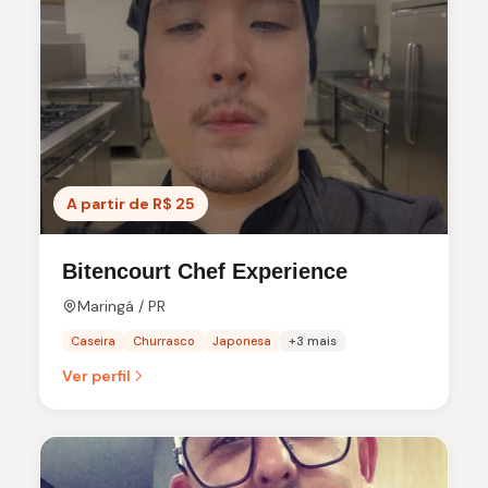
A partir de R$ 25
Bitencourt Chef Experience
Maringá / PR
Caseira
Churrasco
Japonesa
+3 mais
Ver perfil