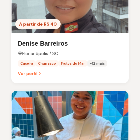
A partir de R$ 40
Denise Barreiros
Florianópolis / SC
Caseira
Churrasco
Frutos do Mar
+12 mais
Ver perfil