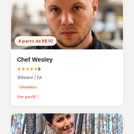
A partir de R$ 10
Chef Wesley
5
Belém / PA
Churrasco
Ver perfil