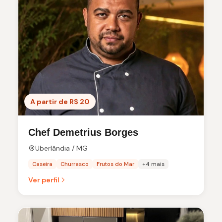
A partir de R$ 20
Chef Demetrius Borges
Uberlândia / MG
Caseira
Churrasco
Frutos do Mar
+4 mais
Ver perfil