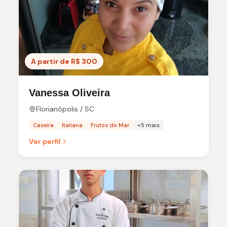
A partir de R$ 300
Vanessa Oliveira
Florianópolis / SC
Caseira
Italiana
Frutos do Mar
+5 mais
Ver perfil