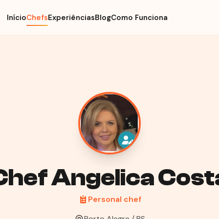
Início
Chefs
Experiências
Blog
Como Funciona
Chef Angelica Cost
Personal chef
Porto Alegre / RS