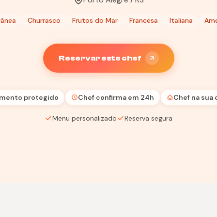
rânea
Churrasco
Frutos do Mar
Francesa
Italiana
Ame
Reservar este chef
mento protegido
Chef confirma em 24h
Chef na sua 
Menu personalizado
Reserva segura