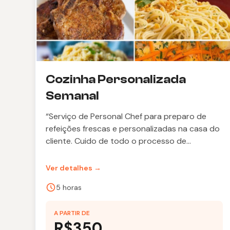
Cozinha Personalizada
Semanal
“Serviço de Personal Chef para preparo de
refeições frescas e personalizadas na casa do
cliente. Cuido de todo o processo de
organização e preparo dos pratos, garantindo
praticidade, sabor e qualidade para o dia a dia.
Ver detalhes →
Ideal para famílias, casais e pessoas que
5 horas
desejam refeições caseiras sem precisar
cozinhar. Experiência de mais de 20 anos na
A PARTIR DE
cozinha, com foco em atendimento
R$350
personalizado e atenção aos detalhes.”