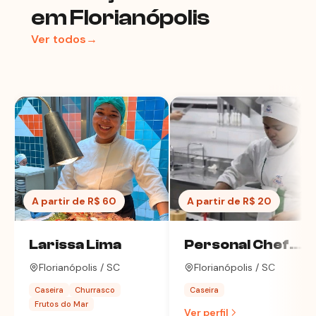
em Florianópolis
Ver todos→
A partir de R$ 60
A partir de R$ 20
Larissa Lima
Personal Chef
Lidia
Florianópolis / SC
Florianópolis / SC
Caseira
Churrasco
Caseira
Frutos do Mar
Ver perfil