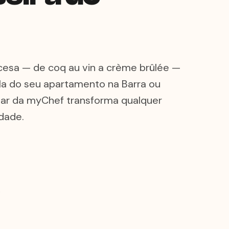
ncesa — de coq au vin a crème brûlée —
ela do seu apartamento na Barra ou
ular da myChef transforma qualquer
dade.