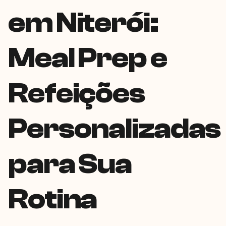
em Niterói:
Meal Prep e
Refeições
Personalizadas
para Sua
Rotina