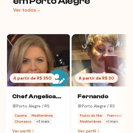
em Porto Alegre
Ver todos→
A partir de R$ 350
A partir de R$ 30
Chef Angelica
Fernando
Costa
Porto Alegre / RS
Porto Alegre / RS
Caseira
Mediterrânea
Frutos do Mar
Francesa
Churrasco
+5 mais
Mediterrânea
+1 mais
Ver perfil
Ver perfil