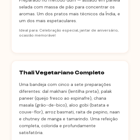
Preparado no método dum — assado em panela
selada com massa de pão para concentrar os
aromas. Um dos pratos mais técnicos da Índia, e
um dos mais espetaculares.
Ideal para: Celebração especial, jantar de aniversário,
ocasião memorável
Thali Vegetariano Completo
Uma bandeja com cinco a sete preparações
diferentes: dal makhani (lentilha preta), palak
paneer (queijo fresco ao espinafre), chana
masala (grão-de-bico), aloo gobi (batata e
couve-flor), arroz basmati, raita de pepino, naan
e chutney de manga e tamarindo. Uma refeição
completa, colorida e profundamente
satisfatória.