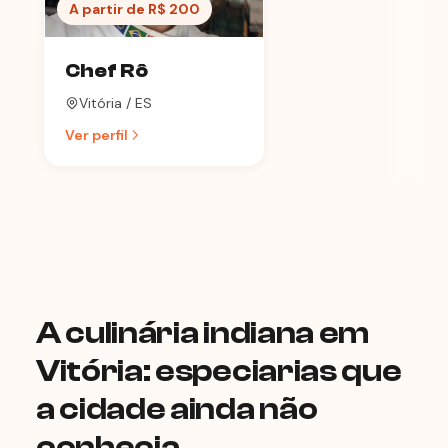
A partir de R$ 200
Chef Rô
Vitória / ES
Ver perfil
A culinária indiana em
Vitória: especiarias que
a cidade ainda não
conhecia