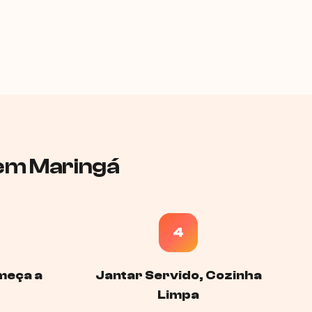
 em Maringá
4
meça a
Jantar Servido, Cozinha
Limpa