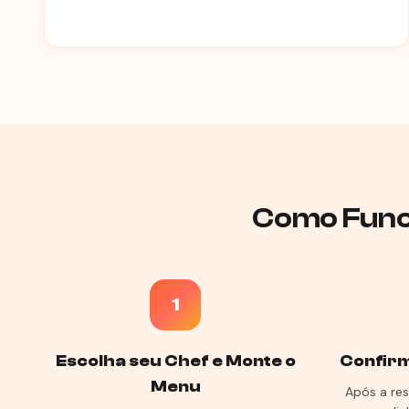
Como Funci
1
Escolha seu Chef e Monte o
Confirm
Menu
Após a res