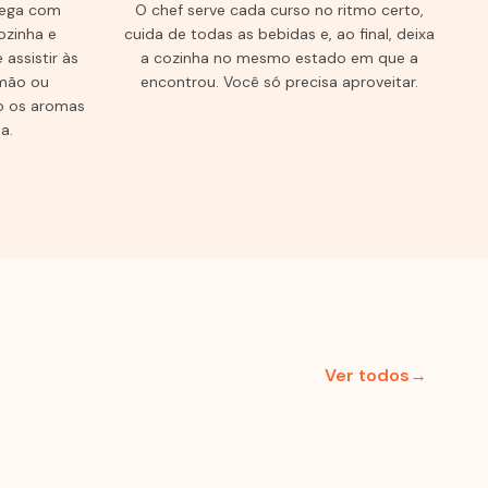
hega com
O chef serve cada curso no ritmo certo,
ozinha e
cuida de todas as bebidas e, ao final, deixa
assistir às
a cozinha no mesmo estado em que a
mão ou
encontrou. Você só precisa aproveitar.
o os aromas
a.
Ver todos→