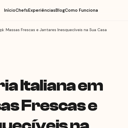
Início
Chefs
Experiências
Blog
Como Funciona
ngá: Massas Frescas e Jantares Inesquecíveis na Sua Casa
ia Italiana em
as Frescas e
uecíveis na