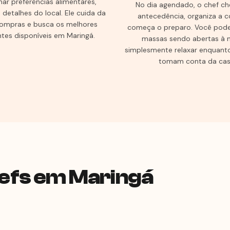
har preferências alimentares,
No dia agendado, o chef c
 detalhes do local. Ele cuida da
antecedência, organiza a c
 compras e busca os melhores
começa o preparo. Você pode 
ntes disponíveis em Maringá.
massas sendo abertas à 
simplesmente relaxar enquant
tomam conta da cas
efs em Maringá