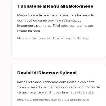
Tagliatelle al Ragù alla Bolognese
Massa fresca feita à mão na sua cozinha, servida
com ragù de carne bovina e suína cozido
lentamente por horas. Finalizado com parmesão
ralado na hora.
Ideal para: Jantar em família ou almoço de domingo
Ravioli di Ricotta e Spinaci
Ravioli artesanal recheado com ricota e espinafre
frescos, servido na manteiga dourada com folhas de
sálvia crocante e amêndoas laminadas tostadas.
Ideal para: Entrada elegante ou prato principal leve