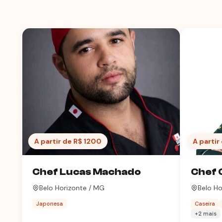
A partir de R$ 1200
A partir
Chef Lucas Machado
Chef 
Belo Horizonte / MG
Belo Ho
Japonesa
Caseira
+2 mais