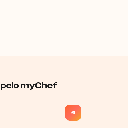
 pelo myChef
4