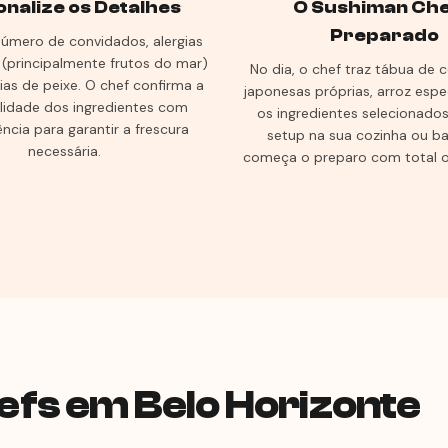
nalize os Detalhes
O Sushiman Ch
Preparado
número de convidados, alergias
 (principalmente frutos do mar)
No dia, o chef traz tábua de c
ias de peixe. O chef confirma a
japonesas próprias, arroz espe
ilidade dos ingredientes com
os ingredientes selecionado
ncia para garantir a frescura
setup na sua cozinha ou b
necessária.
começa o preparo com total o
fs em Belo Horizonte