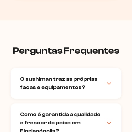
Perguntas Frequentes
O sushiman traz as próprias
facas e equipamentos?
Sim. O chef japonês traz seu conjunto
completo de facas (yanagiba, deba),
Como é garantida a qualidade
tábuas de corte, hangiri para o arroz e
e frescor do peixe em
todos os utensílios especializados
necessários. Você só precisa ter uma
Florianópolis?