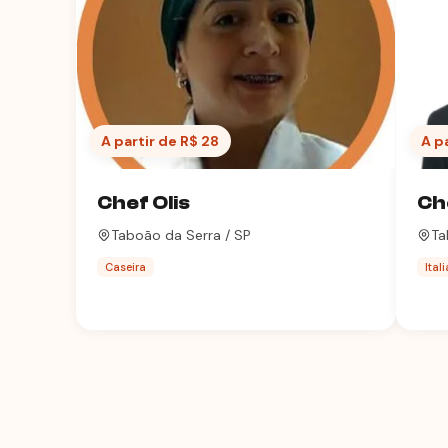
A partir de R$ 28
A p
Chef Olis
Ch
Taboão da Serra / SP
Ta
Caseira
Ital