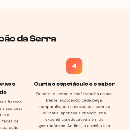
oão da Serra
4
pras e
Curta o espetáculo e o sabor
do
Durante o jantar, o chef trabalha na sua
frente, explicando cada peça,
mais frescos
compartilhando curiosidades sobre a
a à sua casa
culinária japonesa e criando uma
tes e
experiência educativa além de
 facas de
gastronômica. Ao final, a cozinha fica
reparação.