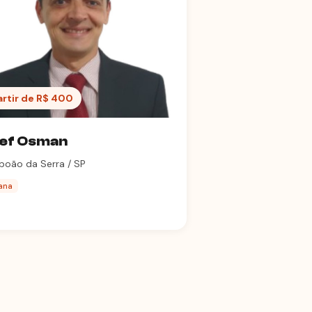
artir de R$ 400
ef Osman
boão da Serra / SP
iana