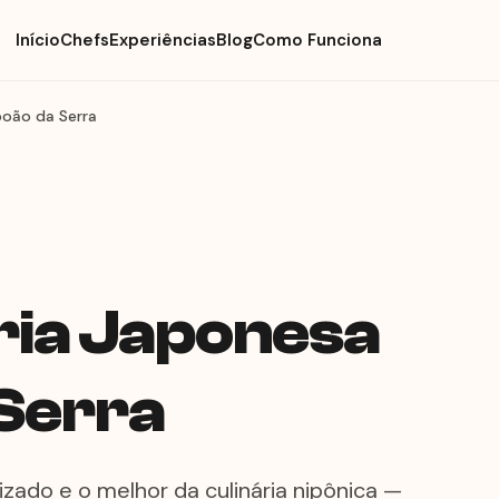
Início
Chefs
Experiências
Blog
Como Funciona
boão da Serra
ria Japonesa
Serra
zado e o melhor da culinária nipônica —