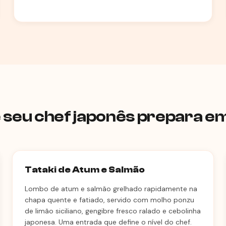
 seu chef japonês prepara e
Tataki de Atum e Salmão
Lombo de atum e salmão grelhado rapidamente na
chapa quente e fatiado, servido com molho ponzu
de limão siciliano, gengibre fresco ralado e cebolinha
japonesa. Uma entrada que define o nível do chef.