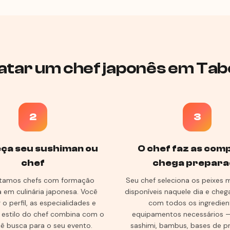
tar um chef japonês em Tab
2
3
ça seu sushiman ou
O chef faz as com
chef
chega prepara
tamos chefs com formação
Seu chef seleciona os peixes 
a em culinária japonesa. Você
disponíveis naquele dia e cheg
o perfil, as especialidades e
com todos os ingredien
o estilo do chef combina com o
equipamentos necessários —
ê busca para o seu evento.
sashimi, bambus, bases de p