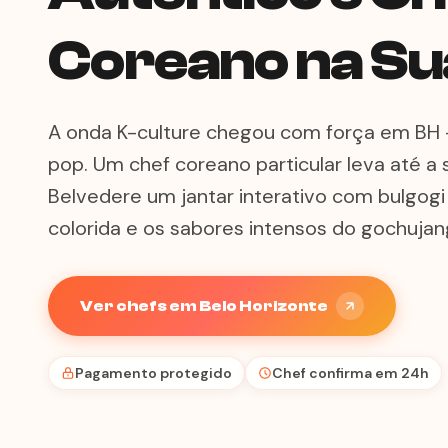
Coreano na Su
A onda K-culture chegou com força em BH —
pop. Um chef coreano particular leva até a
Belvedere um jantar interativo com bulgog
colorida e os sabores intensos do gochujan
Ver chefs em Belo Horizonte
Pagamento protegido
Chef confirma em 24h