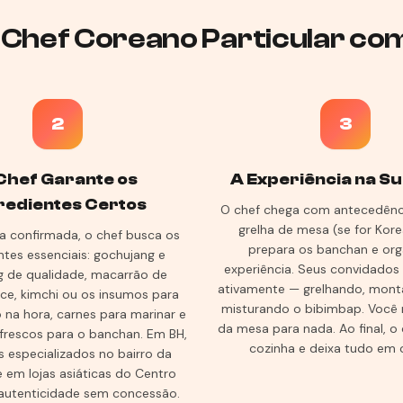
 Chef Coreano Particular co
2
3
Chef Garante os
A Experiência na S
redientes Certos
O chef chega com antecedênc
grelha de mesa (se for Kor
 confirmada, o chef busca os
prepara os banchan e org
ntes essenciais: gochujang e
experiência. Seus convidados
 de qualidade, macarrão de
ativamente — grelhando, mont
ce, kimchi ou os insumos para
misturando o bibimbap. Você 
 na hora, carnes para marinar e
da mesa para nada. Ao final, o 
 frescos para o banchan. Em BH,
cozinha e deixa tudo em
 especializados no bairro da
 em lojas asiáticas do Centro
autenticidade sem concessão.