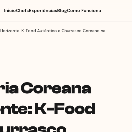
Início
Chefs
Experiências
Blog
Como Funciona
Chef de Culinária Coreana em Belo Horizonte: K-Food Autêntico e Churrasco Coreano na Sua Mesa
ria Coreana
onte: K-Food
hurrasco