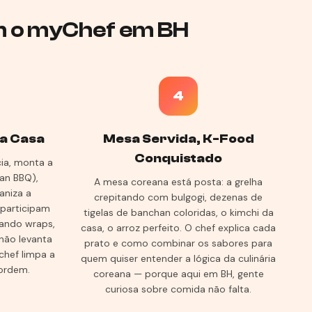
m o myChef em BH
4
ua Casa
Mesa Servida, K-Food
Conquistado
ia, monta a
ean BBQ),
A mesa coreana está posta: a grelha
aniza a
crepitando com bulgogi, dezenas de
 participam
tigelas de banchan coloridas, o kimchi da
ando wraps,
casa, o arroz perfeito. O chef explica cada
não levanta
prato e como combinar os sabores para
chef limpa a
quem quiser entender a lógica da culinária
 ordem.
coreana — porque aqui em BH, gente
curiosa sobre comida não falta.