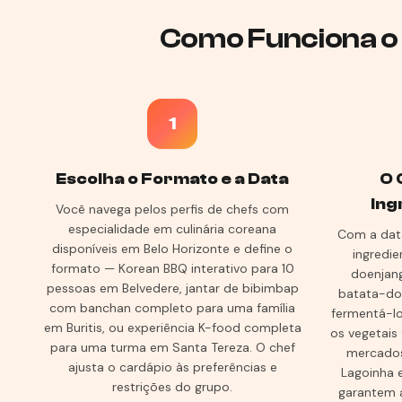
Como Funciona o
1
Escolha o Formato e a Data
O 
Ing
Você navega pelos perfis de chefs com
especialidade em culinária coreana
Com a data
disponíveis em Belo Horizonte e define o
ingredie
formato — Korean BBQ interativo para 10
doenjang
pessoas em Belvedere, jantar de bibimbap
batata-do
com banchan completo para uma família
fermentá-lo
em Buritis, ou experiência K-food completa
os vegetais
para uma turma em Santa Tereza. O chef
mercados
ajusta o cardápio às preferências e
Lagoinha e
restrições do grupo.
garantem 