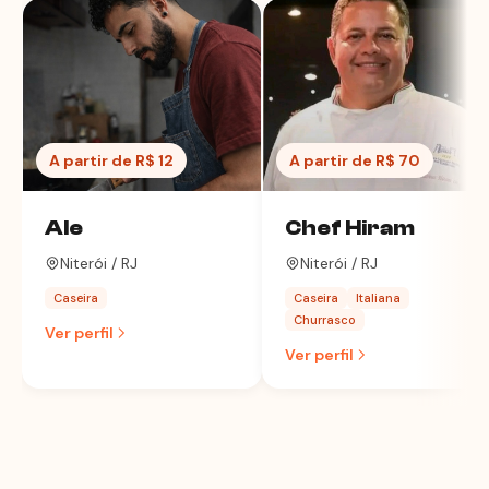
A partir de R$ 12
A partir de R$ 70
Ale
Chef Hiram
Niterói / RJ
Niterói / RJ
Caseira
Caseira
Italiana
Churrasco
Ver perfil
Ver perfil