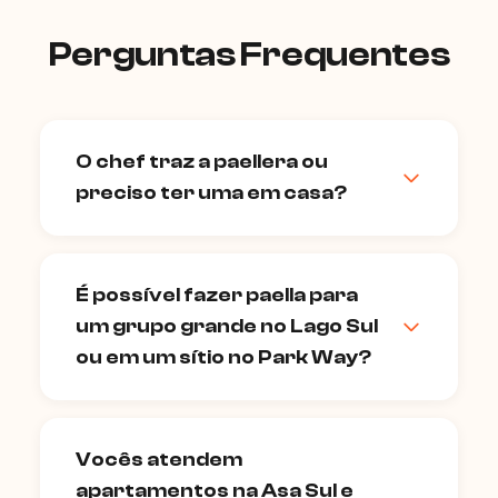
Perguntas Frequentes
O chef traz a paellera ou
preciso ter uma em casa?
O chef traz todo o equipamento
necessário, incluindo a paellera de aço
É possível fazer paella para
carbono no tamanho adequado para o
um grupo grande no Lago Sul
número de convidados. Você não precisa
ter nenhum utensílio especializado — ele
ou em um sítio no Park Way?
chega com tudo. A única coisa que
precisa ter é um fogão de gás ou fogão
Sim — a paella escala muito bem. Para
industrial; para grupos maiores o chef
grupos acima de 15 pessoas, o chef usa
Vocês atendem
pode trazer um fogareiro a gás portátil.
paelleras maiores ou duas paelleras
apartamentos na Asa Sul e
simultâneas, garantindo o socarrat em