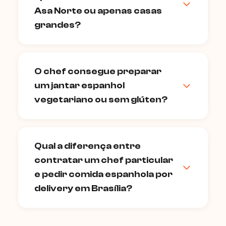
cada uma. Sítios e espaços externos no
Asa Norte ou apenas casas
Park Way são ideais: o chef pode montar
grandes?
o fogareiro ao ar livre, criando um show
gastronômico à vista de todos os
Atendemos qualquer tipo de imóvel em
convidados. Informe o número de
Brasília — apartamentos nas
convidados ao reservar para o chef
O chef consegue preparar
superquadras da Asa Sul e Asa Norte,
planejar o equipamento certo.
um jantar espanhol
coberturas no Sudoeste e Noroeste,
casas no Lago Sul e Lago Norte, e sítios no
vegetariano ou sem glúten?
Park Way e Setor de Mansões. Para
apartamentos menores, o chef adapta o
Com prazer. A culinária espanhola tem
menu com pratos que se prepararam em
uma variedade enorme de opções
Qual a diferença entre
fogão convencional sem comprometer a
vegetarianas: paella de verduras com
experiência espanhola.
contratar um chef particular
açafrão, gazpacho, pimentos assados,
tortilla espanhola, gazpacho de melancia.
e pedir comida espanhola por
Para dietas sem glúten, praticamente
delivery em Brasília?
todos os pratos clássicos já são
naturalmente livres de glúten — o chef
A diferença é a experiência completa
confirma cada prato ao montar o
versus um prato morno em embalagem de