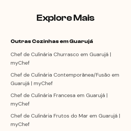
equipamento de cocção necessário. Você
só precisa ter gás ou um espaço externo
adequado para o preparo da paella. O
Explore Mais
chef faz uma rápida vistoria de cozinha ao
chegar e adapta o setup ao espaço
disponível.
Outras Cozinhas em Guarujá
Chef de Culinária Churrasco em Guarujá |
myChef
Chef de Culinária Contemporânea/Fusão em
Guarujá | myChef
Chef de Culinária Francesa em Guarujá |
myChef
Chef de Culinária Frutos do Mar em Guarujá |
myChef