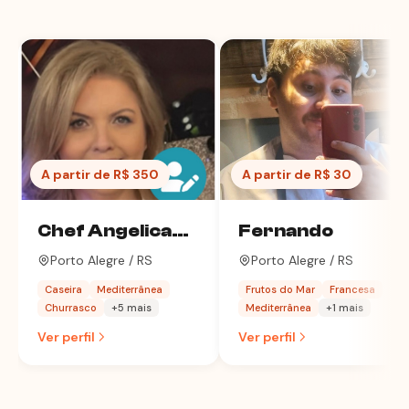
A partir de R$ 350
A partir de R$ 30
Chef Angelica
Fernando
Costa
Porto Alegre / RS
Porto Alegre / RS
Caseira
Mediterrânea
Frutos do Mar
Francesa
Churrasco
+5 mais
Mediterrânea
+1 mais
Ver perfil
Ver perfil