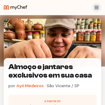
Almoço e jantares
exclusivos em sua casa
por
Ayô Medeiros
·
São Vicente / SP
A PARTIR DE