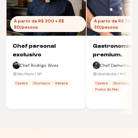
A partir de R$ 300 + R$
A partir de R$ 750 +
80/pessoa
30/pessoa
Chef personal
Gastronomia
exclusivo
premium.
Chef Rodrigo Alves
Chef Demetrius B
São Paulo / SP
Uberlândia / MG
Caseira
Churrasco
Italiana
Caseira
Churrasco
Frutos do Mar