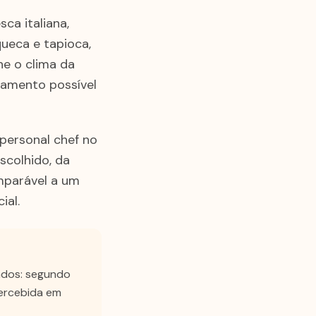
ca italiana,
queca e tapioca,
ne o clima da
ramento possível
personal chef no
scolhido, da
omparável a um
ial.
ados: segundo
percebida em