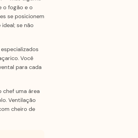
e o fogão e o
tes se posicionem
ideal; se não
 especializados
açarico. Você
avental para cada
o chef uma área
lo. Ventilação
com cheiro de