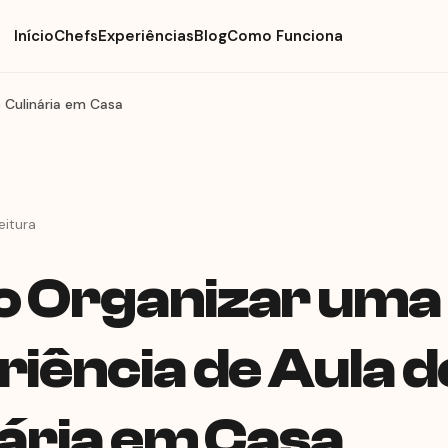
Início
Chefs
Experiências
Blog
Como Funciona
 Culinária em Casa
eitura
 Organizar uma
iência de Aula d
ária em Casa