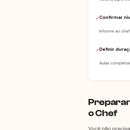
Confirmar ní
✓
Informe ao chef
Definir dura
✓
Aulas completas
Preparan
o Chef
Você não precisa