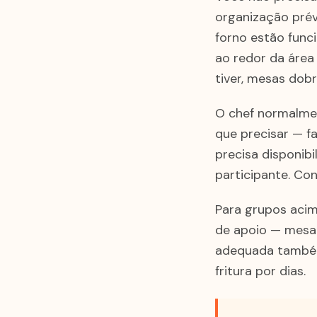
organização prévi
forno estão func
ao redor da área 
tiver, mesas dob
O chef normalmen
que precisar — f
precisa disponibi
participante. Con
Para grupos aci
de apoio — mesa 
adequada também
fritura por dias.