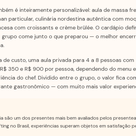
bém é inteiramente personalizável: aula de massa fres
an particular, culinária nordestina autêntica com mo
ancesa com croissants e crème brûlée. O cardápio defi
l, o grupo come junto o que preparou — o melhor encer
a.
a de custo, uma aula privada para 4 a 8 pessoas com 
re R$ 350 e R$ 900 por pessoa, dependendo do menu e
iência do chef. Dividido entre o grupo, o valor fica c
rante gastronômico — com muito mais valor experienc
ria são um dos presentes mais bem avaliados pelos presente
fting no Brasil, experiências superam objetos em satisfação 