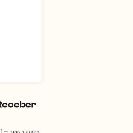
 Receber
ef — mas alguma