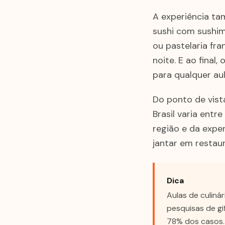
A experiência tam
sushi com sushim
ou pastelaria fr
noite. E ao fina
para qualquer aul
Do ponto de vist
Brasil varia ent
região e da exper
jantar em restau
Dica
Aulas de culiná
pesquisas de gi
78% dos casos.