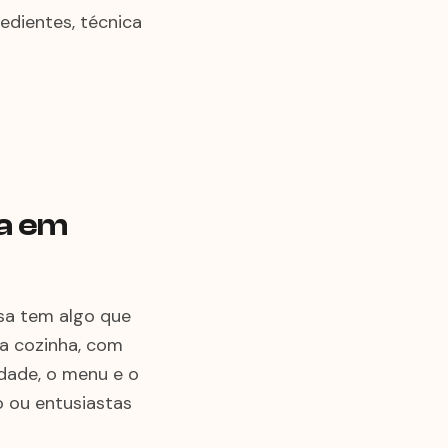
edientes, técnica
ia em
asa tem algo que
ia cozinha, com
ldade, o menu e o
o ou entusiastas