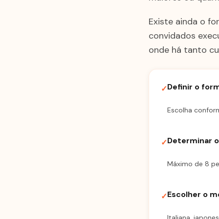
Existe ainda o f
convidados execu
onde há tanto cu
Definir o fo
✓
Escolha conform
Determinar 
✓
Máximo de 8 pes
Escolher o m
✓
Italiana, japone