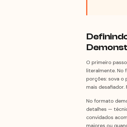
Definindo
Demonst
O primeiro passo
literalmente. No
porções: sova o p
mais desafiador.
No formato demon
detalhes — técni
convidados acom
maiores ou quand