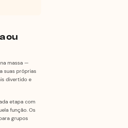
a ou
o na massa —
a suas próprias
is divertido e
 cada etapa com
uela função. Os
para grupos