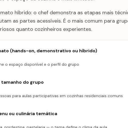
ormato híbrido: o chef demonstra as etapas mais técni
tam as partes acessíveis. É o mais comum para gru
riosos quanto cozinheiros experientes.
rmato (hands-on, demonstrativo ou híbrido)
e o espaço disponível e o perfil do grupo
o tamanho do grupo
soas para aulas participativas em cozinhas residenciais comuns
enu ou culinária temática
sa, nordestina, pastelaria — o tema define o clima da aula