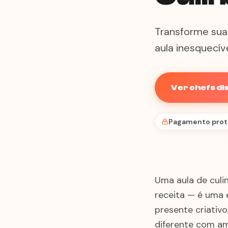
Transforme sua 
aula inesquecív
Ver chefs di
Pagamento prot
Uma aula de culi
receita — é uma 
presente criativ
diferente com am